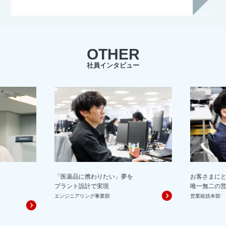
OTHER
社員インタビュー
「医薬品に携わりたい」夢を
お客さまに
プラント設計で実現
唯一無二の
エンジニアリング事業部
営業統括本部