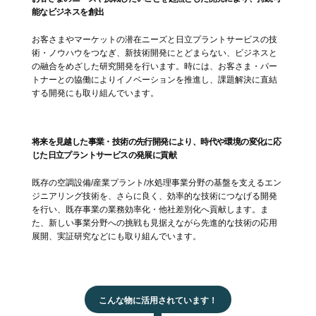
能なビジネスを創出
お客さまやマーケットの潜在ニーズと日立プラントサービスの技
術・ノウハウをつなぎ、新技術開発にとどまらない、ビジネスと
の融合をめざした研究開発を行います。時には、お客さま・パー
トナーとの協働によりイノベーションを推進し、課題解決に直結
する開発にも取り組んでいます。
将来を見越した事業・技術の先行開発により、時代や環境の変化に応
じた日立プラントサービスの発展に貢献
既存の空調設備/産業プラント/水処理事業分野の基盤を支えるエン
ジニアリング技術を、さらに良く、効率的な技術につなげる開発
を行い、既存事業の業務効率化・他社差別化へ貢献します。ま
た、新しい事業分野への挑戦も見据えながら先進的な技術の応用
展開、実証研究などにも取り組んでいます。
こんな物に活用されています！