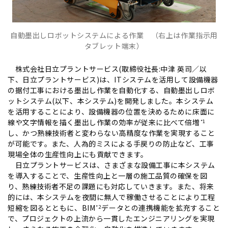
自動墨出しロボットシステムによる作業 （右上は作業指示用
タブレット端末）
株式会社日立プラントサービス(取締役社長:中津 英司／以
下、日立プラントサービス)は、ITシステムを活用して設備機器
の据付工事における墨出し作業を自動化する、自動墨出しロボ
ットシステム(以下、本システム)を開発しました。本システム
を活用することにより、設備機器の位置を決めるために床面に
線や文字情報を描く墨出し作業の効率が従来に比べて倍増
*1
し、かつ熟練技術者と変わらない高精度な作業を実現すること
が可能です。また、人為的ミスによる手戻りの防止など、工事
現場全体の生産性向上にも貢献できます。
日立プラントサービスは、さまざまな設備工事に本システム
を導入することで、生産性向上と一層の施工品質の確保を図
り、熟練技術者不足の課題にも対応していきます。また、将来
的には、本システムを夜間に無人で稼働させることにより工程
短縮を図るとともに、BIM
データとの連携機能を拡充すること
*2
で、プロジェクトの上流から一貫したエンジニアリングを実現