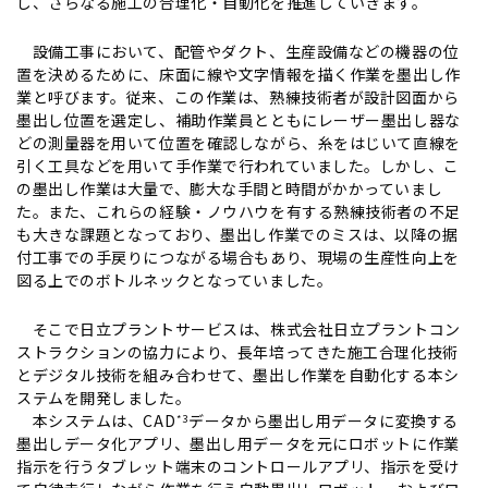
し、さらなる施工の合理化・自動化を推進していきます。
設備工事において、配管やダクト、生産設備などの機器の位
置を決めるために、床面に線や文字情報を描く作業を墨出し作
業と呼びます。従来、この作業は、熟練技術者が設計図面から
墨出し位置を選定し、補助作業員とともにレーザー墨出し器な
どの測量器を用いて位置を確認しながら、糸をはじいて直線を
引く工具などを用いて手作業で行われていました。しかし、こ
の墨出し作業は大量で、膨大な手間と時間がかかっていまし
た。また、これらの経験・ノウハウを有する熟練技術者の不足
も大きな課題となっており、墨出し作業でのミスは、以降の据
付工事での手戻りにつながる場合もあり、現場の生産性向上を
図る上でのボトルネックとなっていました。
そこで日立プラントサービスは、株式会社日立プラントコン
ストラクションの協力により、長年培ってきた施工合理化技術
とデジタル技術を組み合わせて、墨出し作業を自動化する本シ
ステムを開発しました。
本システムは、CAD
データから墨出し用データに変換する
*3
墨出しデータ化アプリ、墨出し用データを元にロボットに作業
指示を行うタブレット端末のコントロールアプリ、指示を受け