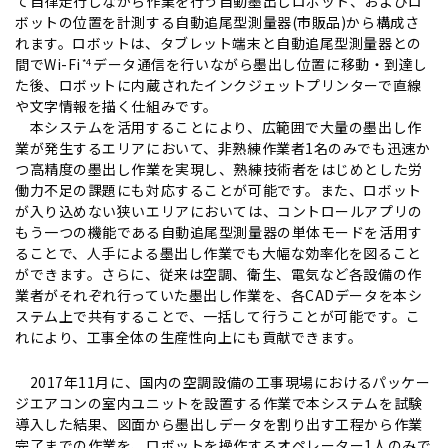
て自律走行しながら作業を行う自動墨出しロボット、およびロ
ボットの位置を計測する自動追尾型測量器(市販品)から構成さ
れます。ロボットは、タブレット端末と自動追尾型測量器との
間でWi-Fi
データ通信を行いながら墨出し位置に移動・到達し
*4
た後、ロボットに内蔵されたインクジェットプリンターで直線
文字情報を描く仕組みです。
本システムを活用することにより、広範囲で大量の墨出し作
業が発生するエリアにおいて、非熟練作業者1名のみでも迅速か
つ高精度の墨出し作業を実現し、熟練技術者をはじめとした労
働力不足の課題にも対応することが可能です。また、ロボット
が入り込めない狭いエリアにおいては、コントロールアプリの
もう一つの機能である自動追尾型測量器の単体モードを活用す
ることで、人手による墨出し作業でも大幅な効率化を図ること
ができます。さらに、従来は空調、衛生、電気など各設備の作
業者がそれぞれ行っていた墨出し作業を、各CADデータを本シ
ステム上で共有することで、一括して行うことが可能です。こ
れにより、工事全体の生産性向上にも貢献できます。
2017年11月に、国内の空調設備の工事現場におけるパッケー
ジエアコンの室内ユニットを設置する作業で本システムを試験
導入した結果、図面から墨出しデータを割り出す工程から作業
完了までの作業を、ロボットを操作するオペレーター1人のみで