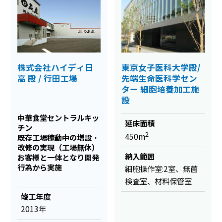
株式会社ハイディ日
東京女子医科大学殿/
高 殿 / 行田工場
先端生命医科学セン
ター 細胞培養加工施
設
中華食堂セントラルキッ
延床面積
チン
2
450m
既存工場稼動中の増設・
改修の実現（工場無休）
納入範囲
お客様と一体となり開発
行為から実施
細胞操作室:2室、無菌
検査室、材料保管室
竣工年度
2013年