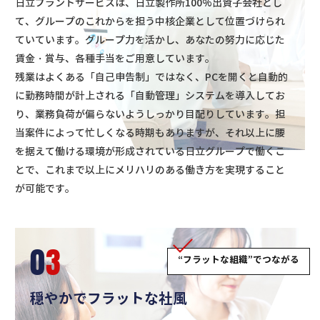
日立プラントサービスは、日立製作所100%出資子会社とし
て、グループのこれからを担う中核企業として位置づけられ
ていています。
グループ力を活かし、あなたの努力に応じた
賃金・賞与、各種手当をご用意しています。
残業はよくある「自己申告制」ではなく、PCを開くと自動的
に勤務時間が計上される「自動管理」システムを導入してお
り、業務負荷が偏らないようしっかり目配りしています。
担
当案件によって忙しくなる時期もありますが、それ以上に腰
を据えて働ける環境が形成されている日立グループで働くこ
とで、これまで以上にメリハリのある働き方を実現すること
が可能です。
0
3
“フラットな組織”でつながる
穏やかでフラットな社風