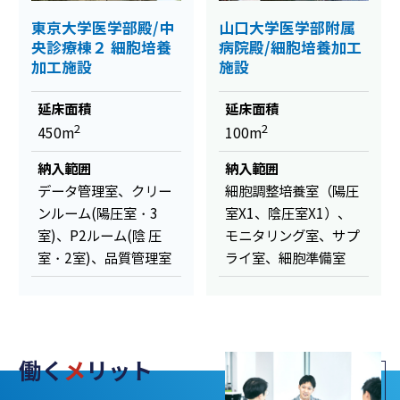
東京大学医学部殿/中
山口大学医学部附属
央診療棟２ 細胞培養
病院殿/細胞培養加工
加工施設
施設
延床面積
延床面積
2
2
450m
100m
納入範囲
納入範囲
データ管理室、クリー
細胞調整培養室（陽圧
ンルーム(陽圧室・3
室X1、陰圧室X1）、
室)、P2ルーム(陰 圧
モニタリング室、サプ
室・2室)、品質管理室
ライ室、細胞準備室
働く
メ
リット