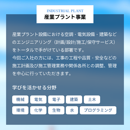
INDUSTRIAL PLANT
産業プラント事業
産業プラント設備における空調・電気設備・建築など
のエンジニアリング（計画/設計/施工/保守サービス）
をトータルで手がけている部署です。
今回ご入社の方には、工事の工程や品質・安全などの
施工計画及び施工管理業務や関係各所との調整、管理
を中心に行っていただきます。
学びを活かせる分野
機械
電気
電子
建築
土木
環境
化学
生物
水
プログラミング