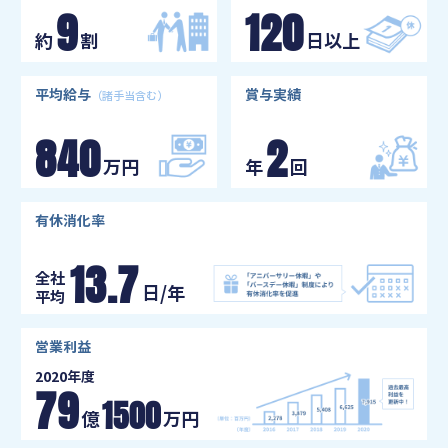
9
120
約
割
日
以上
平均給与
賞与実績
（諸手当含む）
840
2
万円
年
回
有休消化率
13.7
全社
日/年
平均
営業利益
2020年度
79
1500
億
万円