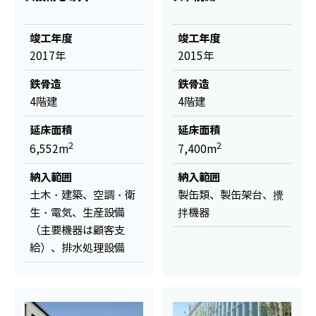
竣工年度
竣工年度
2017年
2015年
鉄骨造
鉄骨造
4階建
4階建
延床面積
延床面積
2
2
6,552m
7,400m
納入範囲
納入範囲
土木・建築、空調・衛
製缶類、製缶架台、攪
生・電気、生産設備
拌機器
（主要機器は顧客支
給）、排水処理設備