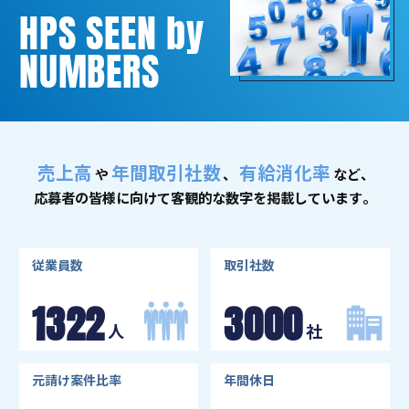
HPS SEEN by
NUMBERS
売上高
年間取引社数
有給消化率
や
、
など、
応募者の皆様に向けて
客観的な数字を掲載しています。
従業員数
取引社数
1322
3000
人
社
元請け案件比率
年間休日