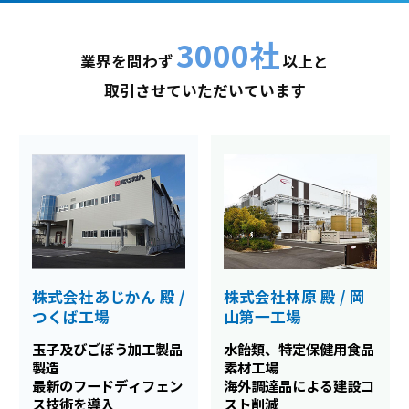
3000社
業界を問わず
以上と
取引させていただいています
株式会社あじかん 殿 /
株式会社林原 殿 / 岡
つくば工場
山第一工場
玉子及びごぼう加工製品
水飴類、特定保健用食品
製造
素材工場
最新のフードディフェン
海外調達品による建設コ
ス技術を導入
スト削減