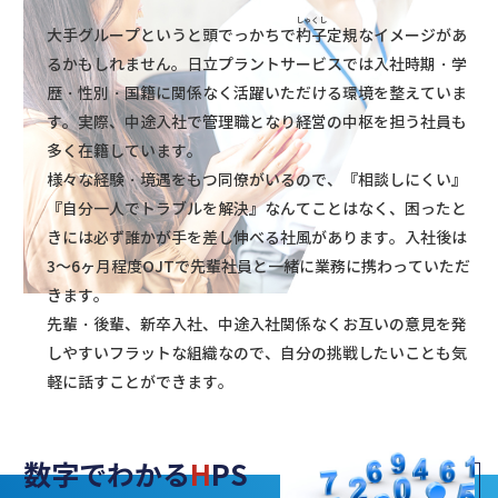
しゃくし
大手グループというと頭でっかちで
杓子
定規なイメージがあ
るかもしれません。
日立プラントサービスでは入社時期・学
歴・性別・国籍に関係なく活躍いただける環境を整えていま
す。
実際、中途入社で管理職となり経営の中枢を担う社員も
多く在籍しています。
様々な経験・境遇をもつ同僚がいるので、『相談しにくい』
『自分一人でトラブルを解決』なんてことはなく、困ったと
きには必ず誰かが手を差し伸べる社風があります。入社後は
3～6ヶ月程度OJTで先輩社員と一緒に業務に携わっていただ
きます。
先輩・後輩、新卒入社、中途入社関係なくお互いの意見を発
しやすいフラットな組織なので、自分の挑戦したいことも気
軽に話すことができます。
数字でわかる
H
PS