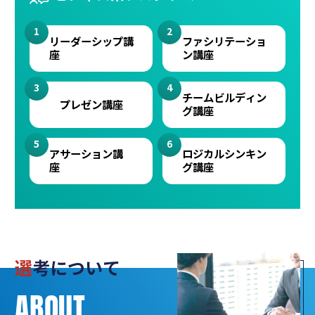
リーダーシップ
講
ファシリテーショ
座
ン
講座
チームビルディン
プレゼン講座
グ
講座
アサーション講
ロジカルシンキン
座
グ
講座
選
考について
ABOUT