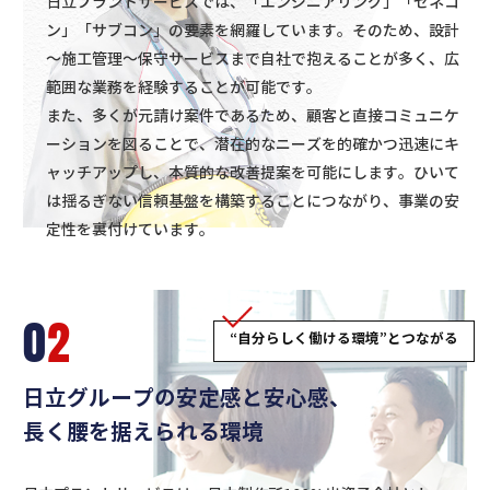
日立プラントサービスでは、「エンジニアリング」「ゼネコ
ン」「サブコン」の要素を網羅しています。そのため、設計
～施工管理～保守サービスまで自社で抱えることが多く、広
範囲な業務を経験することが可能です。
また、多くが元請け案件であるため、顧客と直接コミュニケ
ーションを図ることで、潜在的なニーズを的確かつ迅速にキ
ャッチアップし、本質的な改善提案を可能にします。
ひいて
は揺るぎない信頼基盤を構築することにつながり、事業の安
定性を裏付けています。
0
2
“自分らしく働ける環境”とつながる
日立グループの安定感と安心感、
長く腰を据えられる環境