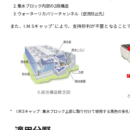
集水ブロック内部の2段構造
ウォーターリカバリーチャンネル（逆流防止孔）
また、I.M.Sキャップ
により、支持砂利が不要となること
*
ろ過池構造概念図
*
I.M.Sキャップ : 集水ブロック上部に取り付けて使用する黒色の多孔