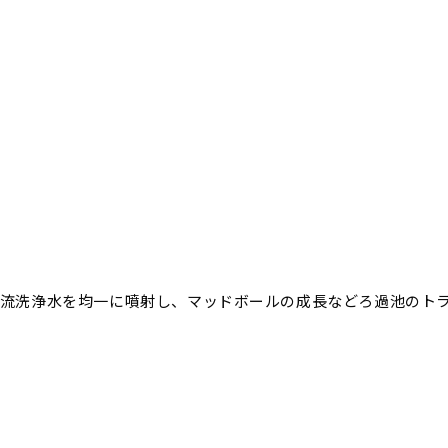
逆流洗浄水を均一に噴射し、マッドボールの成長などろ過池のト