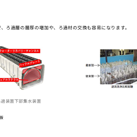
で、ろ過層の層厚の増加や、ろ過材の交換も容易になります。
ろ過装置下部集水装置
板