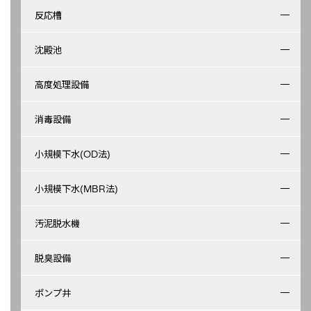
反応槽
沈殿池
高度処理設備
消毒設備
小規模下水(OD法)
小規模下水(MBR法)
汚泥脱水機
脱臭設備
ポンプ井