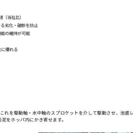
現（当社比）
よる劣化・破断を防止
機能の維持が可能
性に優れる
、これを駆動軸・水中軸のスプロケットを介して駆動させ、池底
汚泥をホッパ内にかき寄せます。