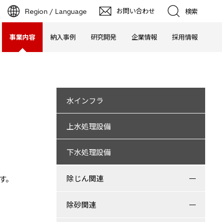
お問い合わせ
Region / Language
検索
事業内容
納入事例
研究開発
企業情報
採用情報
水インフラ
上水処理設備
下水処理設備
す。
除じん関連
除砂関連