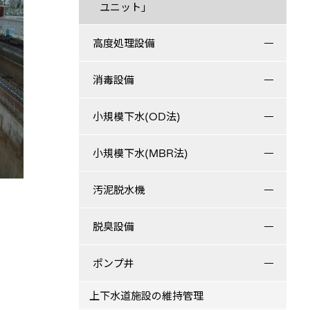
ユニット」
高度処理設備
消毒設備
小規模下水(OD法)
小規模下水(MBR法)
汚泥脱水機
脱臭設備
ポンプ井
上下水道施設の維持管理