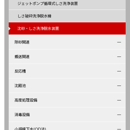
ジェットポンプ循環式しさ洗浄装置
しさ破砕洗浄脱水機
沈砂・しさ洗浄脱水装置
除砂関連
搬送関連
反応槽
沈殿池
高度処理設備
消毒設備
小規模下水(OD法)