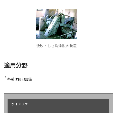
沈砂・しさ洗浄脱水装置
適用分野
各種沈砂池設備
水インフラ