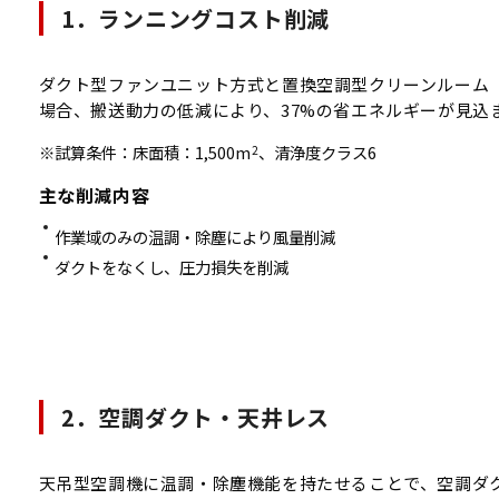
1．ランニングコスト削減
ダクト型ファンユニット方式と置換空調型クリーンルーム（
場合、搬送動力の低減により、37%の省エネルギーが見込
※試算条件：床面積：1,500m
、清浄度クラス6
2
主な削減内容
作業域のみの温調・除塵により風量削減
ダクトをなくし、圧力損失を削減
2．空調ダクト・天井レス
天吊型空調機に温調・除塵機能を持たせることで、空調ダ