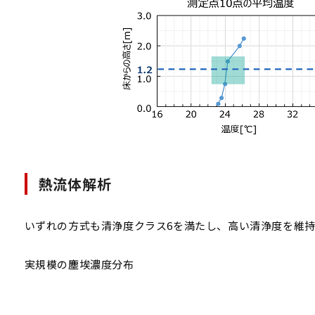
熱流体解析
いずれの方式も清浄度クラス6を満たし、高い清浄度を維
実規模の塵埃濃度分布