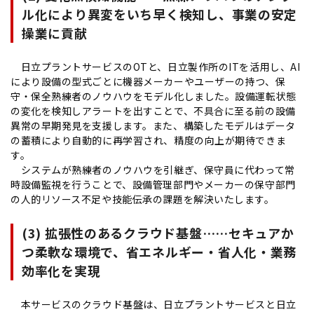
ル化により異変をいち早く検知し、事業の安定
操業に貢献
日立プラントサービスのOTと、日立製作所のITを活用し、AI
により設備の型式ごとに機器メーカーやユーザーの持つ、保
守・保全熟練者のノウハウをモデル化しました。設備運転状態
の変化を検知しアラートを出すことで、不具合に至る前の設備
異常の早期発見を支援します。また、構築したモデルはデータ
の蓄積により自動的に再学習され、精度の向上が期待できま
す。
システムが熟練者のノウハウを引継ぎ、保守員に代わって常
時設備監視を行うことで、設備管理部門やメーカーの保守部門
の人的リソース不足や技能伝承の課題を解決いたします。
(3) 拡張性のあるクラウド基盤……セキュアか
つ柔軟な環境で、省エネルギー・省人化・業務
効率化を実現
本サービスのクラウド基盤は、日立プラントサービスと日立