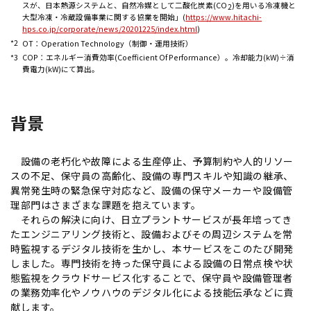
スが、日本熱源システムと、自然冷媒として二酸化炭素(CO
)を用いる冷凍機と
2
大型冷凍・冷蔵設備事業に関する協業を開始」(
https://www.hitachi-
hps.co.jp/corporate/news/20201225/index.html
)
*2
OT：Operation Technology（制御・運用技術）
*3
COP：エネルギー消費効率(Coefficient Of Performance）。冷却能力(kW)÷消
費電力(kW)にて算出。
背景
設備の老朽化や故障による生産停止、予算制約や人的リソー
スの不足、保守員の高齢化、設備の専門スキルや知識の継承、
異常発生時の緊急保守対応など、設備の保守メーカーや設備管
理部門はさまざまな課題を抱えています。
それらの解決に向け、日立プラントサービスが長年培ってき
たエンジニアリング技術と、設備およびその周辺システムを常
時監視するデジタル技術を生かし、本サービスをこのたび開発
しました。専門技術を持った保守員による設備の日常点検や状
態監視をクラウドサービス化することで、保守員や設備管理者
の業務効率化やノウハウのデジタル化による技能伝承などに貢
献します。