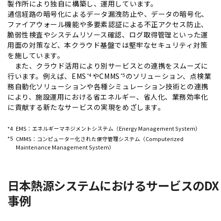
製作所により独自に構築し、運用しています。
通信経路の暗号化によるデータ漏洩防止や、データの暗号化、
ファイアウォール機能や多要素認証による不正アクセス防止、
脆弱性検査やシステムリソース確認、ログ取得管理といった運
用面の対策など、本クラウド基盤では堅牢なセキュリティ対策
を施しています。
また、クラウド活用により別サービスとの連携をスムーズに
行います。例えば、EMS
CMMS
のソリューション、点検業
*4
*5
務自動化ソリューションや各種シミュレーション技術との連携
により、施設運用における省エネルギー、省人化、業務効率化
に貢献する新たなサービスの実現をめざします。
*4
EMS：エネルギーマネジメントシステム（Energy Management System）
*5
CMMS：コンピューター化された保守管理システム（Computerized
Maintenance Management System）
日本熱源システムにおけるサービスのDX
事例