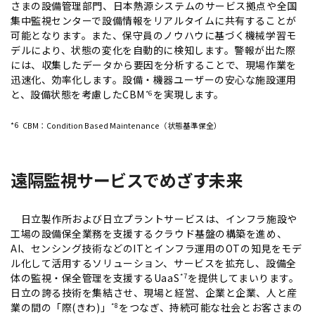
さまの設備管理部門、日本熱源システムのサービス拠点や全国
集中監視センターで設備情報をリアルタイムに共有することが
可能となります。また、保守員のノウハウに基づく機械学習モ
デルにより、状態の変化を自動的に検知します。警報が出た際
には、収集したデータから要因を分析することで、現場作業を
迅速化、効率化します。設備・機器ユーザーの安心な施設運用
と、設備状態を考慮したCBM
を実現します。
*6
*6
CBM：Condition Based Maintenance（状態基準保全）
遠隔監視サービスでめざす未来
日立製作所および日立プラントサービスは、インフラ施設
工場の設備保全業務を支援するクラウド基盤の構築を進め、
AI、センシング技術などのITとインフラ運用のOTの知見をモデ
ル化して活用するソリューション、サービスを拡充し、設備全
体の監視・保全管理を支援するUaaS
を提供してまいります。
*7
日立の誇る技術を集結させ、現場と経営、企業と企業、人と産
業の間の「際(きわ)」
をつなぎ、持続可能な社会とお客さまの
*8