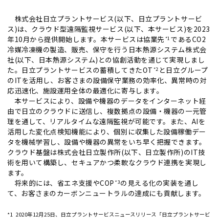
株式会社日立プラントサービス(以下、日立プラントサービ
ス)は、クラウド型遠隔監視サービス(以下、本サービス)を2023
年10月から提供開始します。本サービスは協業先
であるCO2
*1
冷媒冷凍機の製造、販売、保守を行う日本熱源システム株式会
社(以下、日本熱源システム)との協創活動を通じて実現しまし
た。日立プラントサービスの蓄積してきたOT
と日立グループ
*2
のITを活用し、お客さまの設備保守業務の効率化、異常時の対
応迅速化、施設運用全体の最適化に寄与します。
本サービスにより、設備や機器のデータをインターネット経
由で日立のクラウドに送信し、複数拠点の設備・機器の一元管
理を通して、リアルタイムな遠隔監視が可能です。また、AIを
活用した変化点検知機能により、個別に収集した設備稼働デー
タを機械学習し、設備や機器の異常をいち早く把握できます。
クラウド基盤は株式会社日立製作所(以下、日立製作所)のIT技
術を用いて構築し、セキュアかつ柔軟なクラウド連携を実現し
ます。
将来的には、省エネ支援やCOP
の見える化の実装を通し
*3
て、お客さまのカーボンニュートラルの達成にも貢献します。
*1
2020年12月25日、日立プラントサービスニュースリリース「日立プラントサービ